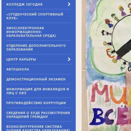
КОЛЛЕДЖ СЕГОДНЯ
«СТУДЕНЧЕСКИЙ СПОРТИВНЫЙ
КЛУБ»
ЭИОС(ЭЛЕКТРОННАЯ
ИНФОРМАЦИОННО-
ОБРАЗОВАТЕЛЬНАЯ СРЕДА)
ОТДЕЛЕНИЕ ДОПОЛНИТЕЛЬНОГО
ОБРАЗОВАНИЯ
ЦЕНТР КАРЬЕРЫ
АВТОШКОЛА
ДЕМОНСТРАЦИОННЫЙ ЭКЗАМЕН
ИНФОРМАЦИЯ ДЛЯ ИНВАЛИДОВ И
ЛИЦ С ОВЗ
ПРОТИВОДЕЙСТВИЕ КОРРУПЦИИ
СВЕДЕНИЯ О ХОДЕ РАССМОТРЕНИЯ
ОБРАЩЕНИЙ ГРАЖДАН
ВСОКО(ВНУТРЕННЯЯ СИСТЕМА
ОЦЕНКИ КАЧЕСТВА ОБРАЗОВАНИЯ)