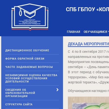
Skip
to
СПБ ГБПОУ «КО
content
ГЛАВНАЯ
ОБУЧАЮЩИМСЯ
ДЕКАДА МЕРОПРИЯТИ
ДИСТАНЦИОННОЕ ОБУЧЕНИЕ
С 4 по 8 сентября 2017
направленных на противо
ФОРМА ОБРАТНОЙ СВЯЗИ
Мероприятия посвящены 
сентября — «День памят
ЧАСТО ЗАДАВАЕМЫЕ ВОПРОСЫ
В этот период с обучаю
НЕЗАВИСИМАЯ ОЦЕНКА КАЧЕСТВА
терроризм», «Мир без на
УСЛОВИЙ ОСУЩЕСТВЛЕНИЯ
ДЕЯТЕЛЬНОСТИ
жертвой теракта», «Друж
СВЕДЕНИЯ ОБ
Обучающиеся наглядно по
ОБРАЗОВАТЕЛЬНОЙ
ОРГАНИЗАЦИИ
СТРУКТУРА САЙТА