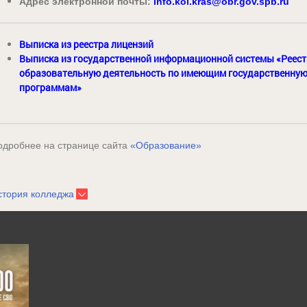
Адрес электронной почты:
info.kol.kras@obr.gov.spb.ru
Выписка из реестра лицензий
Выписка из государственной информационной системы «Реес
образовательную деятельность по имеющим государственну
программам»
одробнее на странице сайта
«Образование»
стория колледжа