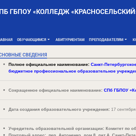
ПБ ГБПОУ «КОЛЛЕДЖ «КРАСНОСЕЛЬСКИЙ
ЛАВНАЯ
ОБУЧАЮЩИМСЯ
АБИТУРИЕНТАМ
ПРЕПОДАВАТЕЛЯМ
К
+
+
СНОВНЫЕ СВЕДЕНИЯ
Полное официальное наименование:
Санкт-Петербургско
бюджетное
профессиональное образовательное учрежд
Сокращенное официальное наименование:
СПб
ГБПОУ «К
Дата создания образовательного учреждения:
17 сентября
Учредитель образовательной организации: Комитет по 
Почтовый адрес: пер. Антоненко, дом 8, лит.А, Санкт-Пете