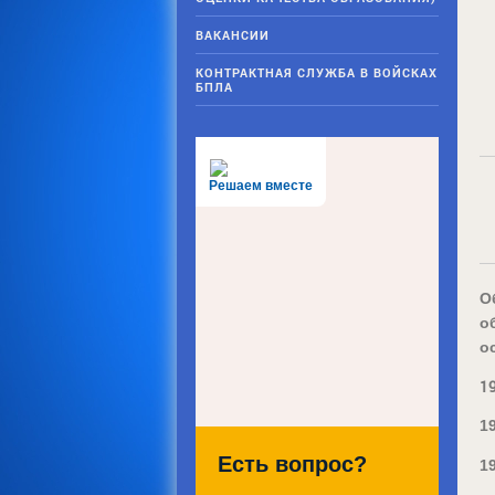
ВАКАНСИИ
т
КОНТРАКТНАЯ СЛУЖБА В ВОЙСКАХ
БПЛА
Решаем вместе
О
о
о
19
1
Есть вопрос?
1