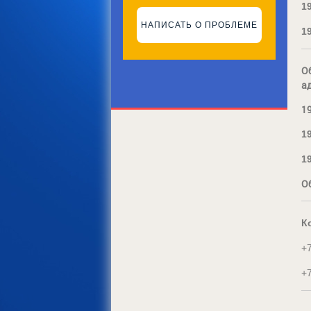
1
НАПИСАТЬ О ПРОБЛЕМЕ
1
О
а
19
1
1
О
К
+
+