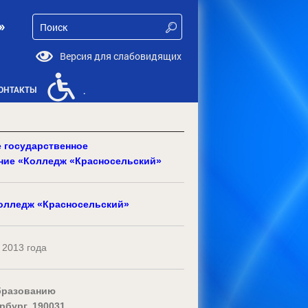
»
Версия для слабовидящих
ОНТАКТЫ
.
е
г
осударственное
ение
«Колледж «Красносельский»
олледж «Красносельский»
 2013 года
образованию
рбург, 190031