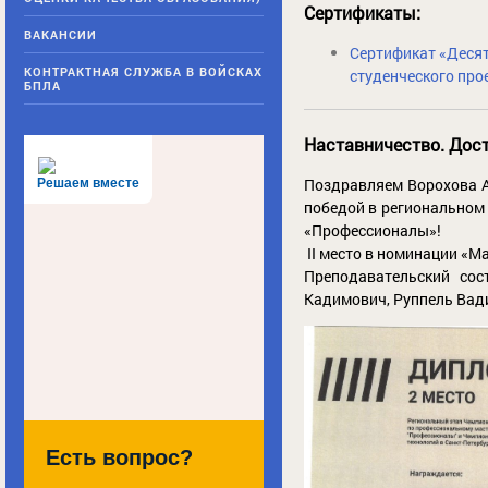
Сертификаты:
ВАКАНСИИ
Сертификат «Десят
КОНТРАКТНАЯ СЛУЖБА В ВОЙСКАХ
студенческого про
БПЛА
Наставничество. Дос
Поздравляем Ворохова А
Решаем вместе
победой в региональном
«Профессионалы»!
II место в номинации «М
Преподавательский сос
Кадимович, Руппель Вад
Есть вопрос?