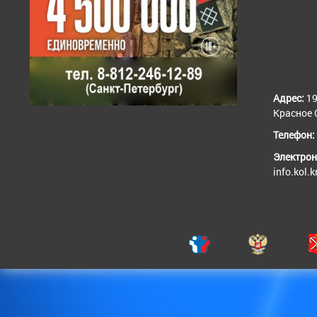
Адрес:
19
Красное С
Телефон:
Электрон
info.kol.