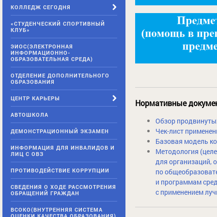
КОЛЛЕДЖ СЕГОДНЯ
«СТУДЕНЧЕСКИЙ СПОРТИВНЫЙ
КЛУБ»
ЭИОС(ЭЛЕКТРОННАЯ
ИНФОРМАЦИОННО-
ОБРАЗОВАТЕЛЬНАЯ СРЕДА)
ОТДЕЛЕНИЕ ДОПОЛНИТЕЛЬНОГО
ОБРАЗОВАНИЯ
ЦЕНТР КАРЬЕРЫ
Нормативные докуме
АВТОШКОЛА
Обзор продвинутых
Чек-лист применен
ДЕМОНСТРАЦИОННЫЙ ЭКЗАМЕН
Базовая модель ко
ИНФОРМАЦИЯ ДЛЯ ИНВАЛИДОВ И
Методология (цел
ЛИЦ С ОВЗ
для организаций,
ПРОТИВОДЕЙСТВИЕ КОРРУПЦИИ
по общеобразоват
и программам сред
СВЕДЕНИЯ О ХОДЕ РАССМОТРЕНИЯ
с применением лу
ОБРАЩЕНИЙ ГРАЖДАН
ВСОКО(ВНУТРЕННЯЯ СИСТЕМА
ОЦЕНКИ КАЧЕСТВА ОБРАЗОВАНИЯ)