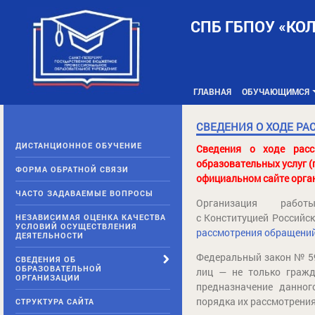
Skip
to
СПБ ГБПОУ «КО
content
ГЛАВНАЯ
ОБУЧАЮЩИМСЯ
СВЕДЕНИЯ О ХОДЕ Р
ДИСТАНЦИОННОЕ ОБУЧЕНИЕ
Сведения о ходе расс
образовательных услуг (
ФОРМА ОБРАТНОЙ СВЯЗИ
официальном сайте орга
ЧАСТО ЗАДАВАЕМЫЕ ВОПРОСЫ
Организация рабо
с Конституцией Российск
НЕЗАВИСИМАЯ ОЦЕНКА КАЧЕСТВА
УСЛОВИЙ ОСУЩЕСТВЛЕНИЯ
рассмотрения обращений
ДЕЯТЕЛЬНОСТИ
Федеральный закон № 59
СВЕДЕНИЯ ОБ
ОБРАЗОВАТЕЛЬНОЙ
лиц — не только гражд
ОРГАНИЗАЦИИ
предназначение данног
порядка их рассмотрени
СТРУКТУРА САЙТА