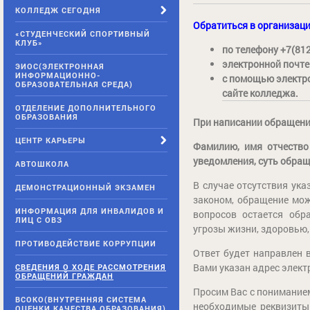
КОЛЛЕДЖ СЕГОДНЯ
Обратиться в организац
«СТУДЕНЧЕСКИЙ СПОРТИВНЫЙ
КЛУБ»
по телефону +7(81
электронной почте
ЭИОС(ЭЛЕКТРОННАЯ
ИНФОРМАЦИОННО-
с помощью электро
ОБРАЗОВАТЕЛЬНАЯ СРЕДА)
сайте колледжа.
ОТДЕЛЕНИЕ ДОПОЛНИТЕЛЬНОГО
ОБРАЗОВАНИЯ
При написании обращения
ЦЕНТР КАРЬЕРЫ
Фамилию, имя отчество
уведомления, суть обращ
АВТОШКОЛА
В случае отсутствия ука
ДЕМОНСТРАЦИОННЫЙ ЭКЗАМЕН
законом, обращение мож
ИНФОРМАЦИЯ ДЛЯ ИНВАЛИДОВ И
вопросов остается обр
ЛИЦ С ОВЗ
угрозы жизни, здоровью,
ПРОТИВОДЕЙСТВИЕ КОРРУПЦИИ
Ответ будет направлен 
Вами указан адрес элект
СВЕДЕНИЯ О ХОДЕ РАССМОТРЕНИЯ
ОБРАЩЕНИЙ ГРАЖДАН
Просим Вас с понимание
ВСОКО(ВНУТРЕННЯЯ СИСТЕМА
необходимые реквизиты
ОЦЕНКИ КАЧЕСТВА ОБРАЗОВАНИЯ)