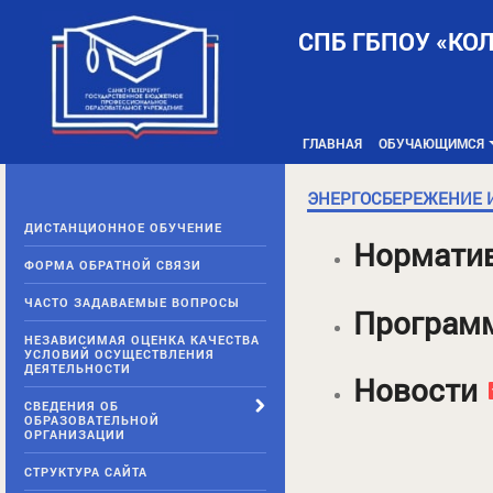
Skip
to
СПБ ГБПОУ «КО
content
ГЛАВНАЯ
ОБУЧАЮЩИМСЯ
ЭНЕРГОСБЕРЕЖЕНИЕ 
ДИСТАНЦИОННОЕ ОБУЧЕНИЕ
Норматив
ФОРМА ОБРАТНОЙ СВЯЗИ
ЧАСТО ЗАДАВАЕМЫЕ ВОПРОСЫ
Програм
НЕЗАВИСИМАЯ ОЦЕНКА КАЧЕСТВА
УСЛОВИЙ ОСУЩЕСТВЛЕНИЯ
ДЕЯТЕЛЬНОСТИ
Новости
СВЕДЕНИЯ ОБ
ОБРАЗОВАТЕЛЬНОЙ
ОРГАНИЗАЦИИ
СТРУКТУРА САЙТА