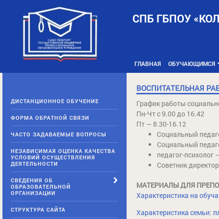
Skip
to
СПБ ГБПОУ «КО
content
ГЛАВНАЯ
ОБУЧАЮЩИМСЯ
ВОСПИТАТЕЛЬНАЯ РА
ДИСТАНЦИОННОЕ ОБУЧЕНИЕ
График работы социальн
Пн-Чт с 9.00 до 16.42
ФОРМА ОБРАТНОЙ СВЯЗИ
Пт — 8.30-16.12
Социальный педаго
ЧАСТО ЗАДАВАЕМЫЕ ВОПРОСЫ
Социальный педаг
НЕЗАВИСИМАЯ ОЦЕНКА КАЧЕСТВА
педагог-психолог 
УСЛОВИЙ ОСУЩЕСТВЛЕНИЯ
ДЕЯТЕЛЬНОСТИ
Советник директор
СВЕДЕНИЯ ОБ
МАТЕРИАЛЫ ДЛЯ ПРЕПО
ОБРАЗОВАТЕЛЬНОЙ
ОРГАНИЗАЦИИ
Характеристика на обуча
СТРУКТУРА САЙТА
Характеристика семьи: п