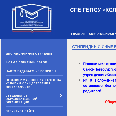
Skip
to
СПБ ГБПОУ «КО
content
ГЛАВНАЯ
ОБУЧАЮЩИМСЯ
СТИПЕНДИИ И ИНЫЕ 
ДИСТАНЦИОННОЕ ОБУЧЕНИЕ
ФОРМА ОБРАТНОЙ СВЯЗИ
Положение о стип
Санкт-Петербургск
ЧАСТО ЗАДАВАЕМЫЕ ВОПРОСЫ
учреждения «Колл
№ 101 Положение о
НЕЗАВИСИМАЯ ОЦЕНКА КАЧЕСТВА
УСЛОВИЙ ОСУЩЕСТВЛЕНИЯ
оставшимся без по
ДЕЯТЕЛЬНОСТИ
родителей
СВЕДЕНИЯ ОБ
ОБРАЗОВАТЕЛЬНОЙ
Общеж
ОРГАНИЗАЦИИ
СТРУКТУРА САЙТА