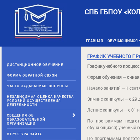
Skip
to
СПБ ГБПОУ «КО
content
ГЛАВНАЯ
ОБУЧАЮЩИМСЯ
ГРАФИК УЧЕБНОГО П
ДИСТАНЦИОННОЕ ОБУЧЕНИЕ
График учебного процесса
ФОРМА ОБРАТНОЙ СВЯЗИ
Форма обучения — очная
ЧАСТО ЗАДАВАЕМЫЕ ВОПРОСЫ
Начало занятий — 1 сентя
НЕЗАВИСИМАЯ ОЦЕНКА КАЧЕСТВА
Зимние каникулы — с 29 д
УСЛОВИЙ ОСУЩЕСТВЛЕНИЯ
ДЕЯТЕЛЬНОСТИ
Летние каникулы — с 01 и
СВЕДЕНИЯ ОБ
ОБРАЗОВАТЕЛЬНОЙ
По программам подгот
ОРГАНИЗАЦИИ
обучающихся) учебный го
СТРУКТУРА САЙТА
По программам подготов