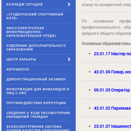
плану по конкретной спе
КОЛЛЕДЖ СЕГОДНЯ
«СТУДЕНЧЕСКИЙ СПОРТИВНЫЙ
КЛУБ»
По основным профе
профессионального об
ЭИОС(ЭЛЕКТРОННАЯ
ИНФОРМАЦИОННО-
среднего общего образо
ОБРАЗОВАТЕЛЬНАЯ СРЕДА)
Основные образовательн
ОТДЕЛЕНИЕ ДОПОЛНИТЕЛЬНОГО
ОБРАЗОВАНИЯ
23.01.17 Мастер п
ЦЕНТР КАРЬЕРЫ
АВТОШКОЛА
4
3.01.09 Повар, ко
ДЕМОНСТРАЦИОННЫЙ ЭКЗАМЕН
ИНФОРМАЦИЯ ДЛЯ ИНВАЛИДОВ И
09.01.03 Оператор
ЛИЦ С ОВЗ
ПРОТИВОДЕЙСТВИЕ КОРРУПЦИИ
43.01.02 Парикмах
СВЕДЕНИЯ О ХОДЕ РАССМОТРЕНИЯ
ОБРАЩЕНИЙ ГРАЖДАН
23.01.07 Машинист
ВСОКО(ВНУТРЕННЯЯ СИСТЕМА
ОЦЕНКИ КАЧЕСТВА ОБРАЗОВАНИЯ)