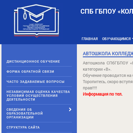
Skip
to
СПБ ГБПОУ «КО
content
ГЛАВНАЯ
ОБУЧАЮЩИМСЯ
АВТОШКОЛА КОЛЛЕДЖ
ДИСТАНЦИОННОЕ ОБУЧЕНИЕ
Автошкола СПбГБПОУ «К
категории «В».
ФОРМА ОБРАТНОЙ СВЯЗИ
Обучение проводится на
Торопитесь, скоро вступ
ЧАСТО ЗАДАВАЕМЫЕ ВОПРОСЫ
прав!!!!
НЕЗАВИСИМАЯ ОЦЕНКА КАЧЕСТВА
Информация по тел.
УСЛОВИЙ ОСУЩЕСТВЛЕНИЯ
ДЕЯТЕЛЬНОСТИ
СВЕДЕНИЯ ОБ
ОБРАЗОВАТЕЛЬНОЙ
ОРГАНИЗАЦИИ
СТРУКТУРА САЙТА