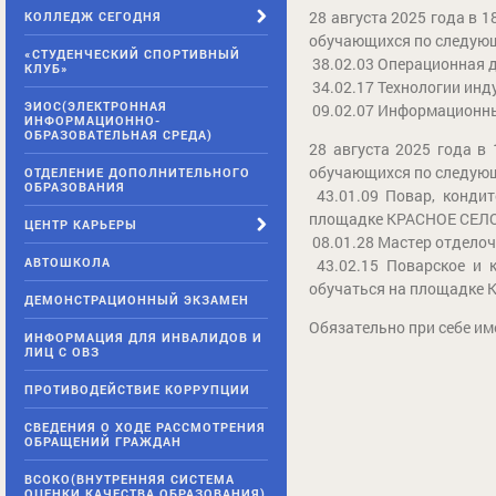
28 августа 2025 года в 1
КОЛЛЕДЖ СЕГОДНЯ
обучающихся по следую
«СТУДЕНЧЕСКИЙ СПОРТИВНЫЙ
38.02.03 Операционная д
КЛУБ»
34.02.17 Технологии инд
ЭИОС(ЭЛЕКТРОННАЯ
09.02.07 Информационные
ИНФОРМАЦИОННО-
ОБРАЗОВАТЕЛЬНАЯ СРЕДА)
28 августа 2025 года в 
обучающихся по следую
ОТДЕЛЕНИЕ ДОПОЛНИТЕЛЬНОГО
ОБРАЗОВАНИЯ
43.01.09 Повар, кондит
площадке КРАСНОЕ СЕЛ
ЦЕНТР КАРЬЕРЫ
08.01.28 Мастер отделоч
АВТОШКОЛА
43.02.15 Поварское и к
обучаться на площадке
ДЕМОНСТРАЦИОННЫЙ ЭКЗАМЕН
Обязательно при себе им
ИНФОРМАЦИЯ ДЛЯ ИНВАЛИДОВ И
ЛИЦ С ОВЗ
ПРОТИВОДЕЙСТВИЕ КОРРУПЦИИ
СВЕДЕНИЯ О ХОДЕ РАССМОТРЕНИЯ
ОБРАЩЕНИЙ ГРАЖДАН
ВСОКО(ВНУТРЕННЯЯ СИСТЕМА
ОЦЕНКИ КАЧЕСТВА ОБРАЗОВАНИЯ)