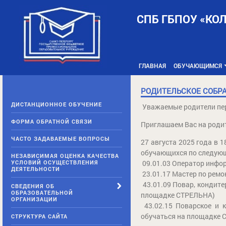
Skip
to
СПБ ГБПОУ «КО
content
ГЛАВНАЯ
ОБУЧАЮЩИМСЯ
РОДИТЕЛЬСКОЕ СОБР
ДИСТАНЦИОННОЕ ОБУЧЕНИЕ
Уважаемые родители пе
ФОРМА ОБРАТНОЙ СВЯЗИ
Приглашаем Вас на роди
ЧАСТО ЗАДАВАЕМЫЕ ВОПРОСЫ
27 августа 2025 года в 1
обучающихся по следую
НЕЗАВИСИМАЯ ОЦЕНКА КАЧЕСТВА
УСЛОВИЙ ОСУЩЕСТВЛЕНИЯ
09.01.03 Оператор инфор
ДЕЯТЕЛЬНОСТИ
23.01.17 Мастер по ремо
43.01.09 Повар, кондитер
СВЕДЕНИЯ ОБ
ОБРАЗОВАТЕЛЬНОЙ
площадке СТРЕЛЬНА)
ОРГАНИЗАЦИИ
43.02.15 Поварское и к
обучаться на площадке 
СТРУКТУРА САЙТА