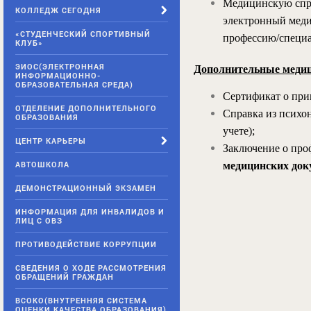
Медицинскую спра
КОЛЛЕДЖ СЕГОДНЯ
электронный меди
«СТУДЕНЧЕСКИЙ СПОРТИВНЫЙ
профессию/специа
КЛУБ»
ЭИОС(ЭЛЕКТРОННАЯ
Дополнительные медиц
ИНФОРМАЦИОННО-
ОБРАЗОВАТЕЛЬНАЯ СРЕДА)
Сертификат о при
ОТДЕЛЕНИЕ ДОПОЛНИТЕЛЬНОГО
Справка из психон
ОБРАЗОВАНИЯ
учете);
ЦЕНТР КАРЬЕРЫ
Заключение о про
АВТОШКОЛА
медицинских док
ДЕМОНСТРАЦИОННЫЙ ЭКЗАМЕН
ИНФОРМАЦИЯ ДЛЯ ИНВАЛИДОВ И
ЛИЦ С ОВЗ
ПРОТИВОДЕЙСТВИЕ КОРРУПЦИИ
СВЕДЕНИЯ О ХОДЕ РАССМОТРЕНИЯ
ОБРАЩЕНИЙ ГРАЖДАН
ВСОКО(ВНУТРЕННЯЯ СИСТЕМА
ОЦЕНКИ КАЧЕСТВА ОБРАЗОВАНИЯ)