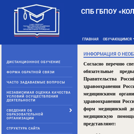
Skip
to
СПБ ГБПОУ «КО
content
ГЛАВНАЯ
ОБУЧАЮЩИМСЯ
ИНФОРМАЦИЯ О НЕО
ДИСТАНЦИОННОЕ ОБУЧЕНИЕ
Согласно перечню спе
обязательные предв
ФОРМА ОБРАТНОЙ СВЯЗИ
Правительства Росс
ЧАСТО ЗАДАВАЕМЫЕ ВОПРОСЫ
здравоохранения Рос
НЕЗАВИСИМАЯ ОЦЕНКА КАЧЕСТВА
медицинскими орган
УСЛОВИЙ ОСУЩЕСТВЛЕНИЯ
ДЕЯТЕЛЬНОСТИ
здравоохранения Росс
форм медицинской до
СВЕДЕНИЯ ОБ
ОБРАЗОВАТЕЛЬНОЙ
медицинскую помощь
ОРГАНИЗАЦИИ
представляют:
СТРУКТУРА САЙТА